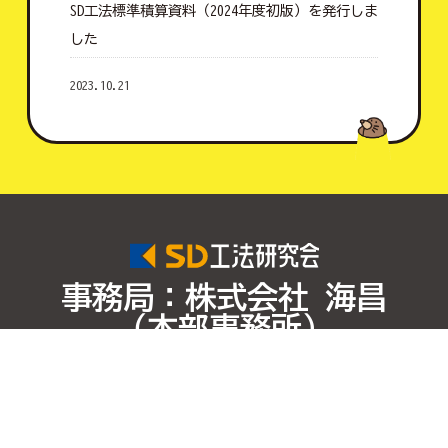
SD工法標準積算資料（2024年度初版）を発行しま
した
2023.10.21
会員一覧を更新しました
2023.10.04
会員一覧を更新しました
2023.08.07
夏季休業について
事務局：株式会社 海昌
2023.04.22
（本部事務所）
GW休業について
〒781-0253 高知県高知市瀬戸南町2丁目13番7号
2023.03.29
TEL 088-855-7817 FAX 088-855-7827 E-mail info@sd-
method.com
会員一覧を更新しました
防災関連登録製品認定番号3 高知防産第12号
広島県建設分野の革新技術活用制度 効率化部門推奨技術 登録