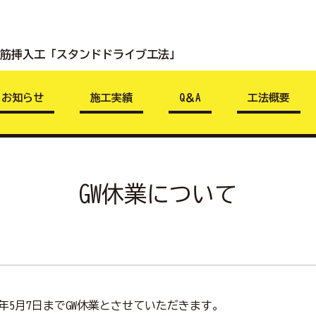
鉄筋挿入工
「スタンドドライブ工法」
お知らせ
施工実績
Q＆A
工法概要
GW休業について
023年5月7日までGW休業とさせていただきます。