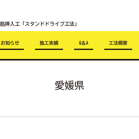
鉄筋挿入工
「スタンドドライブ工法」
お知らせ
施工実績
Q＆A
工法概要
愛媛県